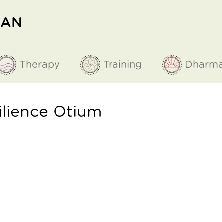
MAN
Therapy
Training
Dharm
ilience Otium