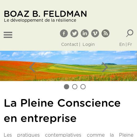
BOAZ B. FELDMAN
Le développement de la résilience
Contact
Login
En
Fr
top
Previous
Next
1
2
3
La Pleine Conscience
en entreprise
Les pratiques contemplatives comme la Pleine