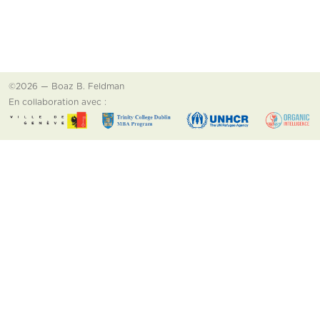
©2026 — Boaz B. Feldman
En collaboration avec :