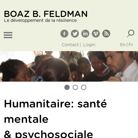
BOAZ B. FELDMAN
Le développement de la résilience
Contact
Login
En
Fr
top
Previous
Next
1
2
3
Humanitaire: santé
mentale
& psychosociale