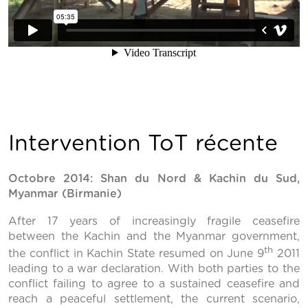
Intervention ToT récente
Octobre 2014: Shan du Nord & Kachin du Sud,
Myanmar (Birmanie)
After 17 years of increasingly fragile ceasefire
between the Kachin and the Myanmar government,
th
the conflict in Kachin State resumed on June 9
2011
leading to a war declaration. With both parties to the
conflict failing to agree to a sustained ceasefire and
reach a peaceful settlement, the current scenario,